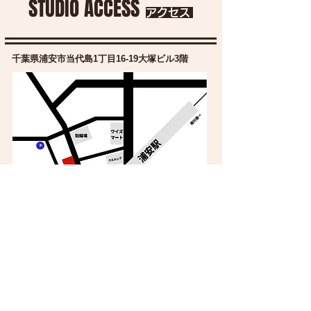
STUDIO ACCESS
アクセス
千葉県浦安市当代島1丁目16-19​大塚ビル3階
​電車でお越しの場合
​東京メトロ東西線 浦安駅より 徒歩2分
​駅からスタジオまでの道のり動画は
コチラです
​車でお越しの場合
スタジオ近くのコインパーキングを
ご利用ください