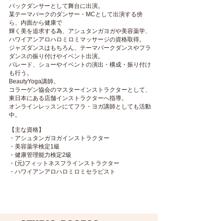
バックダンサーとして舞台に出演。
某テーマパークのダンサー・MCとして出演する傍
ら、内面から健康で
輝く美を追求する為、アシュタンガヨガや美容薬学、
ハワイアンアロハロミロミマッサージの資格取得。
ジャズダンスはもちろん、テーマパークダンスやフラ
ダンスの振り付けやイベント出演。
パレード、ショーやイベントの演出・構成・振り付け
も行う。
BeautyYoga講師。
コラーゲン協会のマスターインストラクターとして、
東日本にある店舗インストラクターへ指導。
オンラインレッスンにてフラ・ヨガ講師としても活動
中。
【主な資格】
・アシュタンガヨガインストラクター
・美容薬学検定1級
・健康管理能力検定2級
・(元)フィットネスフラインストラクター
・ハワイアンアロハロミロミセラピスト