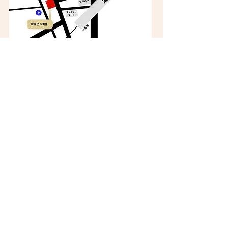
​電車でお越しの場合
​東京メトロ東西線 浦安駅より 徒歩2分
​駅からスタジオまでの道のり動画は
コチラです
​車でお越しの場合
スタジオ近くのコインパーキングを
ご利用ください
​自転車でお越しの場合
​スタジオ近くの駐輪場をご利用ください
come follow us!​
​TEL
047-712-7489
​(レッスン実施時間のみの対応となります）