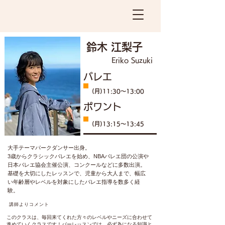
​鈴木 江梨子
Eriko Suzuki
​バレエ
​(月)11:30〜13:00
​ポワント
​(月)13:15〜13:45
大手テーマパークダンサー出身。
3歳からクラシックバレエを始め、NBAバレエ団の公演や
日本バレエ協会主催公演、コンクールなどに多数出演。
基礎を大切にしたレッスンで、児童から大人まで、幅広
い年齢層やレベルを対象にしたバレエ指導を数多く経
験。
講師よりコメント
このクラスは、毎回来てくれた方々のレベルやニーズに合わせて
進めていくクラスです！バーレッスンでは、必ず為になる知識と