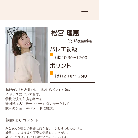
​松宮 理恵
Rie Matsumiya
​バレエ初級
​(水)10:30〜12:00
​ポワント
​(水)12:10〜12:40
4歳から法村友井バレエ学校でバレエを始め、
イギリスにバレエ留学。
学校公演で主演を務める。
帰国後は大手テーマパークダンサーとして
数々のショーやパレードに出演。
講師よりコメント
みなさんが自分の身体と向き合い、少しずつしっかりと
成長していけるよう丁寧な指導をこころがけ、
楽しいクラスにしていきたいと思っています。